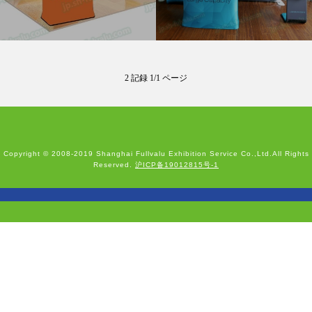
2 記録 1/1 ページ
Copyright © 2008-2019 Shanghai Fullvalu Exhibition Service Co.,Ltd.All Rights
Reserved.
沪ICP备19012815号-1